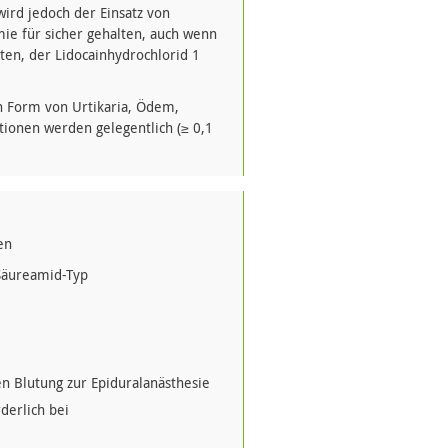
ird jedoch der Einsatz von
ie für sicher gehalten, auch wenn
en, der Lidocainhydrochlorid 1
n Form von Urtikaria, Ödem,
ionen werden gelegentlich (≥ 0,1
en
Säureamid-Typ
n Blutung zur Epiduralanästhesie
derlich bei