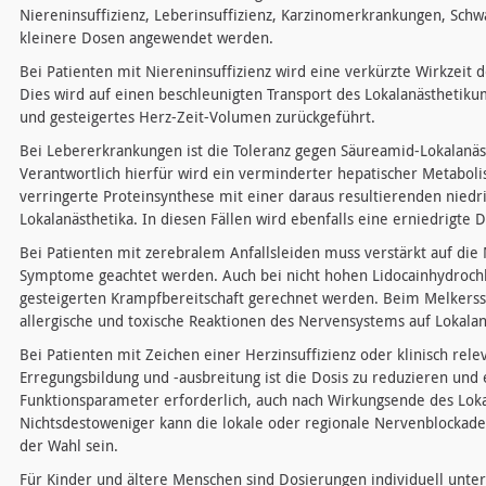
Niereninsuffizienz, Leberinsuffizienz, Karzinomerkrankungen, Schw
kleinere Dosen angewendet werden.
Bei Patienten mit Niereninsuffizienz wird eine verkürzte Wirkzeit 
Dies wird auf einen beschleunigten Transport des Lokalanästhetiku
und gesteigertes Herz-Zeit-Volumen zurückgeführt.
Bei Lebererkrankungen ist die Toleranz gegen Säureamid-Lokalanäs
Verantwortlich hierfür wird ein verminderter hepatischer Metabol
verringerte Proteinsynthese mit einer daraus resultierenden nied
Lokalanästhetika. In diesen Fällen wird ebenfalls eine erniedrigte 
Bei Patienten mit zerebralem Anfallsleiden muss verstärkt auf die 
Symptome geachtet werden. Auch bei nicht hohen Lidocainhydroch
gesteigerten Krampfbereitschaft gerechnet werden. Beim Melker
allergische und toxische Reaktionen des Nervensystems auf Lokalan
Bei Patienten mit Zeichen einer Herzinsuffizienz oder klinisch rel
Erregungsbildung und -ausbreitung ist die Dosis zu reduzieren und 
Funktionsparameter erforderlich, auch nach Wirkungsende des Lok
Nichtsdestoweniger kann die lokale oder regionale Nervenblockade
der Wahl sein.
Für Kinder und ältere Menschen sind Dosierungen individuell unter