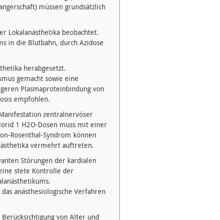
angerschaft) müssen grundsätzlich
der Lokalanästhetika beobachtet.
ms in die Blutbahn, durch Azidose
thetika herabgesetzt.
ismus gemacht sowie eine
rigeren Plasmaproteinbindung von
Dosis empfohlen.
Manifestation zentralnervöser
lorid 1 H2O-Dosen muss mit einer
sson-Rosenthal-Syndrom können
ästhetika vermehrt auftreten.
evanten Störungen der kardialen
eine stete Kontrolle der
alanästhetikums.
 das anästhesiologische Verfahren
 Berücksichtigung von Alter und