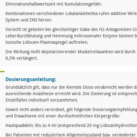
Eliminationshalbwertszeit mit Kumulationsgefahr.
Kombinationen verschiedener Lokalanästhetika rufen additive Wir
System und ZNS hervor.
Vorsicht ist geboten bei gleichzeitiger Gabe des H2-Antagonisten 
Leberdurchblutung und Hemmung mikrosomaler Enzyme können ber
toxische Lidocain-Plasmaspiegel auftreten.
Die Wirkung nicht depolarisierender Muskelrelaxantien wird durch
0,5% verlängert.
Dosierungsanleitung:
Grundsätzlich gilt, dass nur die kleinste Dosis verabreicht werden 
ausreichende Anästhesie erreicht wird. Die Dosierung ist entspre
Einzelfalles individuell vorzunehmen.
Soweit nicht anders verordnet, gilt folgende Dosierungsempfehlung
und Erwachsene mit einer durchschnittlichen Körpergröße:
Hautquaddeln: Bis zu 4 ml (entsprechend 20 mg Lidocainhydrochlo
Bei Patienten mit reduziertem Allgemeinzustand bzw. veränderter