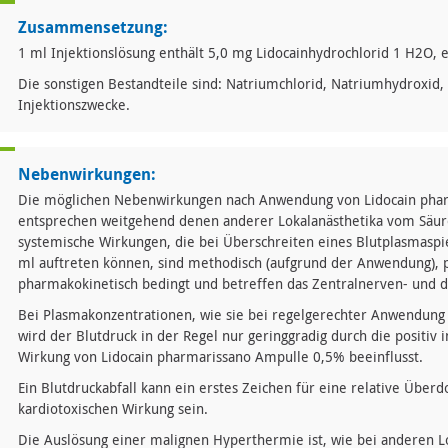
Zusammensetzung:
1 ml Injektionslösung enthält 5,0 mg Lidocainhydrochlorid 1 H2O, 
Die sonstigen Bestandteile sind: Natriumchlorid, Natriumhydroxid, 
Injektionszwecke.
Nebenwirkungen:
Die möglichen Nebenwirkungen nach Anwendung von Lidocain pha
entsprechen weitgehend denen anderer Lokalanästhetika vom Säu
systemische Wirkungen, die bei Überschreiten eines Blutplasmaspie
ml auftreten können, sind methodisch (aufgrund der Anwendung)
pharmakokinetisch bedingt und betreffen das Zentralnerven- und d
Bei Plasmakonzentrationen, wie sie bei regelgerechter Anwendung
wird der Blutdruck in der Regel nur geringgradig durch die positiv 
Wirkung von Lidocain pharmarissano Ampulle 0,5% beeinflusst.
Ein Blutdruckabfall kann ein erstes Zeichen für eine relative Über
kardiotoxischen Wirkung sein.
Die Auslösung einer malignen Hyperthermie ist, wie bei anderen Lo