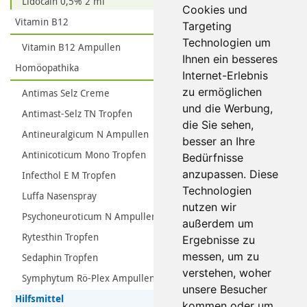
Lidocain 0,5% 2 ml
Cookies und
Vitamin B12
Targeting
Technologien um
Vitamin B12 Ampullen
Ihnen ein besseres
Homöopathika
Internet-Erlebnis
zu ermöglichen
Antimas Selz Creme
und die Werbung,
Antimast-Selz TN Tropfen
die Sie sehen,
Antineuralgicum N Ampullen
besser an Ihre
Antinicoticum Mono Tropfen
Bedürfnisse
anzupassen. Diese
Infecthol E M Tropfen
Technologien
Luffa Nasenspray
nutzen wir
Psychoneuroticum N Ampullen
außerdem um
Rytesthin Tropfen
Ergebnisse zu
messen, um zu
Sedaphin Tropfen
verstehen, woher
Symphytum Rö-Plex Ampullen
unsere Besucher
Hilfsmittel
kommen oder um