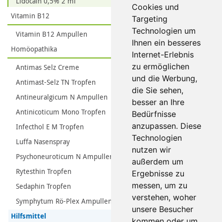
Lidocain 0,5% 2 ml
Cookies und
Vitamin B12
Targeting
Technologien um
Vitamin B12 Ampullen
Ihnen ein besseres
Homöopathika
Internet-Erlebnis
zu ermöglichen
Antimas Selz Creme
und die Werbung,
Antimast-Selz TN Tropfen
die Sie sehen,
Antineuralgicum N Ampullen
besser an Ihre
Antinicoticum Mono Tropfen
Bedürfnisse
anzupassen. Diese
Infecthol E M Tropfen
Technologien
Luffa Nasenspray
nutzen wir
Psychoneuroticum N Ampullen
außerdem um
Rytesthin Tropfen
Ergebnisse zu
messen, um zu
Sedaphin Tropfen
verstehen, woher
Symphytum Rö-Plex Ampullen
unsere Besucher
Hilfsmittel
kommen oder um