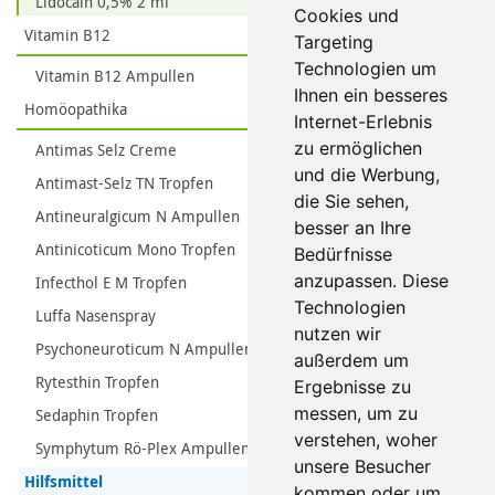
Lidocain 0,5% 2 ml
Cookies und
Vitamin B12
Targeting
Technologien um
Vitamin B12 Ampullen
Ihnen ein besseres
Homöopathika
Internet-Erlebnis
zu ermöglichen
Antimas Selz Creme
und die Werbung,
Antimast-Selz TN Tropfen
die Sie sehen,
Antineuralgicum N Ampullen
besser an Ihre
Antinicoticum Mono Tropfen
Bedürfnisse
anzupassen. Diese
Infecthol E M Tropfen
Technologien
Luffa Nasenspray
nutzen wir
Psychoneuroticum N Ampullen
außerdem um
Rytesthin Tropfen
Ergebnisse zu
messen, um zu
Sedaphin Tropfen
verstehen, woher
Symphytum Rö-Plex Ampullen
unsere Besucher
Hilfsmittel
kommen oder um