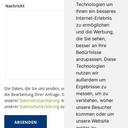
Technologien um
Nachricht
Ihnen ein besseres
Internet-Erlebnis
zu ermöglichen
und die Werbung,
die Sie sehen,
besser an Ihre
Bedürfnisse
anzupassen. Diese
Technologien
nutzen wir
außerdem um
Ergebnisse zu
Die Daten, die Sie uns senden, verwenden wir ausschließlich für
messen, um zu
die Bearbeitung Ihrer Anfrage. Die Details dazu finden Sie in
verstehen, woher
unserer
Datenschutzerklärung
. Mit dem Absenden stimmen Sie
unserer
Datenschutzerklärung
zu.
unsere Besucher
kommen oder um
unsere Website
ABSENDEN
weiter zu