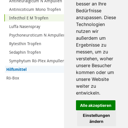
Antineuralgicum N Ampullen
besser an Ihre
Antinicoticum Mono Tropfen
Bedürfnisse
anzupassen. Diese
Infecthol E M Tropfen
Technologien
Luffa Nasenspray
nutzen wir
Psychoneuroticum N Ampullen
außerdem um
Rytesthin Tropfen
Ergebnisse zu
messen, um zu
Sedaphin Tropfen
verstehen, woher
Symphytum Rö-Plex Ampullen
unsere Besucher
Hilfsmittel
kommen oder um
Rö-Box
unsere Website
weiter zu
entwickeln.
Alle akzeptieren
Einstellungen
ändern