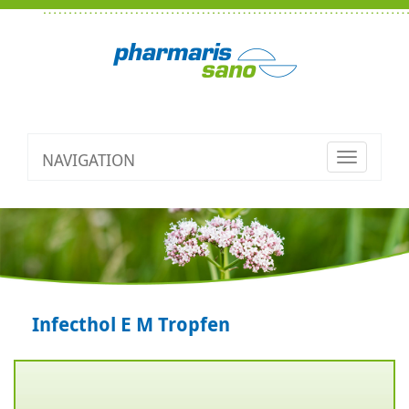
NAVIGATION
Toggle
navigatio
Infecthol E M Tropfen
Zurück
V