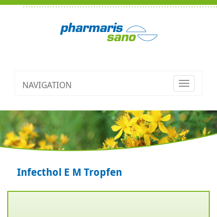
NAVIGATION
Toggle
navigatio
Infecthol E M Tropfen
Zurück
V