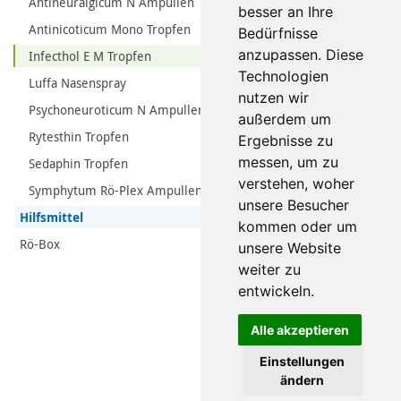
Antineuralgicum N Ampullen
besser an Ihre
Antinicoticum Mono Tropfen
Bedürfnisse
anzupassen. Diese
Infecthol E M Tropfen
Technologien
Luffa Nasenspray
nutzen wir
Psychoneuroticum N Ampullen
außerdem um
Rytesthin Tropfen
Ergebnisse zu
messen, um zu
Sedaphin Tropfen
verstehen, woher
Symphytum Rö-Plex Ampullen
unsere Besucher
Hilfsmittel
kommen oder um
Rö-Box
unsere Website
weiter zu
entwickeln.
Alle akzeptieren
Einstellungen
ändern