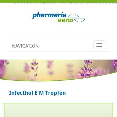
NAVIGATION
Toggle
navigatio
Infecthol E M Tropfen
Zurück
V