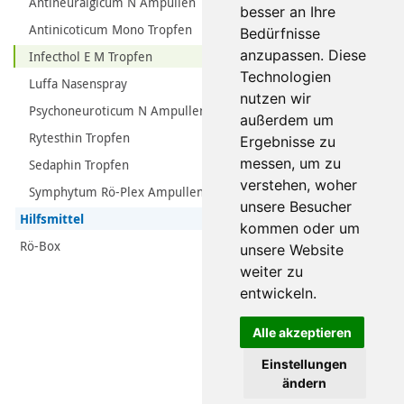
Antineuralgicum N Ampullen
besser an Ihre
Antinicoticum Mono Tropfen
Bedürfnisse
anzupassen. Diese
Infecthol E M Tropfen
Technologien
Luffa Nasenspray
nutzen wir
Psychoneuroticum N Ampullen
außerdem um
Rytesthin Tropfen
Ergebnisse zu
messen, um zu
Sedaphin Tropfen
verstehen, woher
Symphytum Rö-Plex Ampullen
unsere Besucher
Hilfsmittel
kommen oder um
Rö-Box
unsere Website
weiter zu
entwickeln.
Alle akzeptieren
Einstellungen
ändern