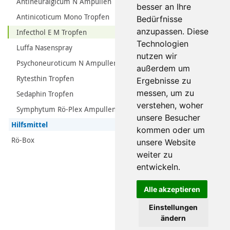
Antineuralgicum N Ampullen
besser an Ihre
Antinicoticum Mono Tropfen
Bedürfnisse
anzupassen. Diese
Infecthol E M Tropfen
Technologien
Luffa Nasenspray
nutzen wir
Psychoneuroticum N Ampullen
außerdem um
Rytesthin Tropfen
Ergebnisse zu
messen, um zu
Sedaphin Tropfen
verstehen, woher
Symphytum Rö-Plex Ampullen
unsere Besucher
Hilfsmittel
kommen oder um
Rö-Box
unsere Website
weiter zu
entwickeln.
Alle akzeptieren
Einstellungen
ändern