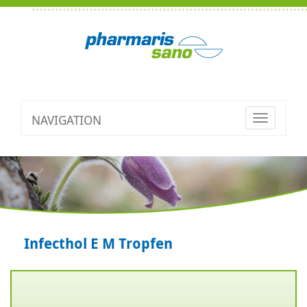
NAVIGATION
Toggle
navigatio
Infecthol E M Tropfen
Zurück
V