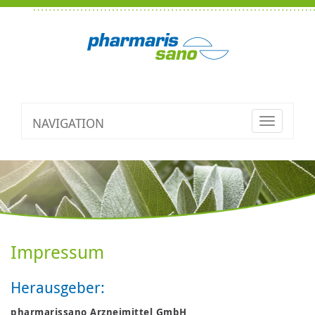
NAVIGATION
Toggle
navigatio
Impressum
Herausgeber:
pharmarissano Arzneimittel GmbH