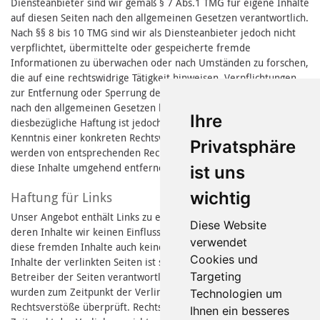
Diensteanbieter sind wir gemäß § 7 Abs.1 TMG für eigene Inhalte
auf diesen Seiten nach den allgemeinen Gesetzen verantwortlich.
Nach §§ 8 bis 10 TMG sind wir als Diensteanbieter jedoch nicht
verpflichtet, übermittelte oder gespeicherte fremde
Informationen zu überwachen oder nach Umständen zu forschen,
die auf eine rechtswidrige Tätigkeit hinweisen. Verpflichtungen
zur Entfernung oder Sperrung der Nutzung von Informationen
nach den allgemeinen Gesetzen bleiben hiervon unberührt. Eine
Ihre
diesbezügliche Haftung ist jedoch erst ab dem Zeitpunkt der
Kenntnis einer konkreten Rechtsverletzung möglich. Bei bekannt
Privatsphäre
werden von entsprechenden Rechtsverletzungen werden wir
diese Inhalte umgehend entfernen.
ist uns
wichtig
Haftung für Links
Unser Angebot enthält Links zu externen Webseiten Dritter, auf
Diese Website
deren Inhalte wir keinen Einfluss haben. Deshalb können wir für
verwendet
diese fremden Inhalte auch keine Gewähr übernehmen. Für die
Cookies und
Inhalte der verlinkten Seiten ist stets der jeweilige Anbieter oder
Targeting
Betreiber der Seiten verantwortlich. Die verlinkten Seiten
wurden zum Zeitpunkt der Verlinkung auf mögliche
Technologien um
Rechtsverstöße überprüft. Rechtswidrige Inhalte waren zum
Ihnen ein besseres