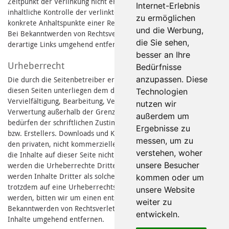
Zeitpunkt der Verlinkung nicht erkennbar. Eine permanente
Internet-Erlebnis
inhaltliche Kontrolle der verlinkten Seiten ist jedoch ohne
zu ermöglichen
konkrete Anhaltspunkte einer Rechtsverletzung nicht zumutbar.
und die Werbung,
Bei Bekanntwerden von Rechtsverletzungen werden wir
die Sie sehen,
derartige Links umgehend entfernen.
besser an Ihre
Urheberrecht
Bedürfnisse
anzupassen. Diese
Die durch die Seitenbetreiber erstellten Inhalte und Werke auf
diesen Seiten unterliegen dem deutschen Urheberrecht. Die
Technologien
Vervielfältigung, Bearbeitung, Verbreitung und jede Art der
nutzen wir
Verwertung außerhalb der Grenzen des Urheberrechtes
außerdem um
bedürfen der schriftlichen Zustimmung des jeweiligen Autors
Ergebnisse zu
bzw. Erstellers. Downloads und Kopien dieser Seite sind nur für
messen, um zu
den privaten, nicht kommerziellen Gebrauch gestattet. Soweit
verstehen, woher
die Inhalte auf dieser Seite nicht vom Betreiber erstellt wurden,
unsere Besucher
werden die Urheberrechte Dritter beachtet. Insbesondere
werden Inhalte Dritter als solche gekennzeichnet. Sollten Sie
kommen oder um
trotzdem auf eine Urheberrechtsverletzung aufmerksam
unsere Website
werden, bitten wir um einen entsprechenden Hinweis. Bei
weiter zu
Bekanntwerden von Rechtsverletzungen werden wir derartige
entwickeln.
Inhalte umgehend entfernen.