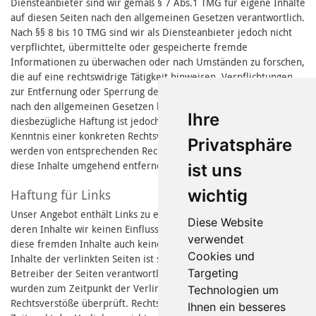
Diensteanbieter sind wir gemäß § 7 Abs.1 TMG für eigene Inhalte
auf diesen Seiten nach den allgemeinen Gesetzen verantwortlich.
Nach §§ 8 bis 10 TMG sind wir als Diensteanbieter jedoch nicht
verpflichtet, übermittelte oder gespeicherte fremde
Informationen zu überwachen oder nach Umständen zu forschen,
die auf eine rechtswidrige Tätigkeit hinweisen. Verpflichtungen
zur Entfernung oder Sperrung der Nutzung von Informationen
nach den allgemeinen Gesetzen bleiben hiervon unberührt. Eine
Ihre
diesbezügliche Haftung ist jedoch erst ab dem Zeitpunkt der
Kenntnis einer konkreten Rechtsverletzung möglich. Bei bekannt
Privatsphäre
werden von entsprechenden Rechtsverletzungen werden wir
diese Inhalte umgehend entfernen.
ist uns
wichtig
Haftung für Links
Unser Angebot enthält Links zu externen Webseiten Dritter, auf
Diese Website
deren Inhalte wir keinen Einfluss haben. Deshalb können wir für
verwendet
diese fremden Inhalte auch keine Gewähr übernehmen. Für die
Cookies und
Inhalte der verlinkten Seiten ist stets der jeweilige Anbieter oder
Targeting
Betreiber der Seiten verantwortlich. Die verlinkten Seiten
wurden zum Zeitpunkt der Verlinkung auf mögliche
Technologien um
Rechtsverstöße überprüft. Rechtswidrige Inhalte waren zum
Ihnen ein besseres