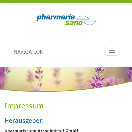
NAVIGATION
Toggle
navigatio
Impressum
Herausgeber:
pharmarissano Arzneimittel GmbH