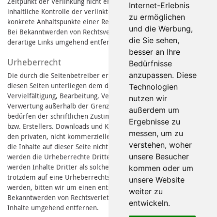
Zeitpunkt der Verlinkung nicht erkennbar. Eine permanente
Internet-Erlebnis
inhaltliche Kontrolle der verlinkten Seiten ist jedoch ohne
zu ermöglichen
konkrete Anhaltspunkte einer Rechtsverletzung nicht zumutbar.
und die Werbung,
Bei Bekanntwerden von Rechtsverletzungen werden wir
die Sie sehen,
derartige Links umgehend entfernen.
besser an Ihre
Urheberrecht
Bedürfnisse
anzupassen. Diese
Die durch die Seitenbetreiber erstellten Inhalte und Werke auf
diesen Seiten unterliegen dem deutschen Urheberrecht. Die
Technologien
Vervielfältigung, Bearbeitung, Verbreitung und jede Art der
nutzen wir
Verwertung außerhalb der Grenzen des Urheberrechtes
außerdem um
bedürfen der schriftlichen Zustimmung des jeweiligen Autors
Ergebnisse zu
bzw. Erstellers. Downloads und Kopien dieser Seite sind nur für
messen, um zu
den privaten, nicht kommerziellen Gebrauch gestattet. Soweit
verstehen, woher
die Inhalte auf dieser Seite nicht vom Betreiber erstellt wurden,
unsere Besucher
werden die Urheberrechte Dritter beachtet. Insbesondere
werden Inhalte Dritter als solche gekennzeichnet. Sollten Sie
kommen oder um
trotzdem auf eine Urheberrechtsverletzung aufmerksam
unsere Website
werden, bitten wir um einen entsprechenden Hinweis. Bei
weiter zu
Bekanntwerden von Rechtsverletzungen werden wir derartige
entwickeln.
Inhalte umgehend entfernen.