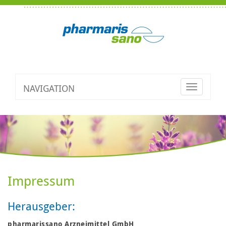
NAVIGATION
Toggle
navigatio
Impressum
Herausgeber:
pharmarissano Arzneimittel GmbH