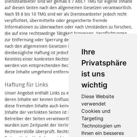
Diensteanbieter sind wir gemäß § 7 Abs.1 TMG für eigene Inhalte
auf diesen Seiten nach den allgemeinen Gesetzen verantwortlich.
Nach §§ 8 bis 10 TMG sind wir als Diensteanbieter jedoch nicht
verpflichtet, übermittelte oder gespeicherte fremde
Informationen zu überwachen oder nach Umständen zu forschen,
die auf eine rechtswidrige Tätigkeit hinweisen. Verpflichtungen
zur Entfernung oder Sperrung der Nutzung von Informationen
nach den allgemeinen Gesetzen bleiben hiervon unberührt. Eine
Ihre
diesbezügliche Haftung ist jedoch erst ab dem Zeitpunkt der
Kenntnis einer konkreten Rechtsverletzung möglich. Bei bekannt
Privatsphäre
werden von entsprechenden Rechtsverletzungen werden wir
diese Inhalte umgehend entfernen.
ist uns
wichtig
Haftung für Links
Unser Angebot enthält Links zu externen Webseiten Dritter, auf
Diese Website
deren Inhalte wir keinen Einfluss haben. Deshalb können wir für
verwendet
diese fremden Inhalte auch keine Gewähr übernehmen. Für die
Cookies und
Inhalte der verlinkten Seiten ist stets der jeweilige Anbieter oder
Targeting
Betreiber der Seiten verantwortlich. Die verlinkten Seiten
wurden zum Zeitpunkt der Verlinkung auf mögliche
Technologien um
Rechtsverstöße überprüft. Rechtswidrige Inhalte waren zum
Ihnen ein besseres