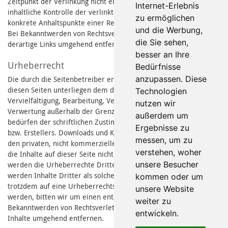
Zeitpunkt der Verlinkung nicht erkennbar. Eine permanente
Internet-Erlebnis
inhaltliche Kontrolle der verlinkten Seiten ist jedoch ohne
zu ermöglichen
konkrete Anhaltspunkte einer Rechtsverletzung nicht zumutbar.
und die Werbung,
Bei Bekanntwerden von Rechtsverletzungen werden wir
die Sie sehen,
derartige Links umgehend entfernen.
besser an Ihre
Urheberrecht
Bedürfnisse
anzupassen. Diese
Die durch die Seitenbetreiber erstellten Inhalte und Werke auf
diesen Seiten unterliegen dem deutschen Urheberrecht. Die
Technologien
Vervielfältigung, Bearbeitung, Verbreitung und jede Art der
nutzen wir
Verwertung außerhalb der Grenzen des Urheberrechtes
außerdem um
bedürfen der schriftlichen Zustimmung des jeweiligen Autors
Ergebnisse zu
bzw. Erstellers. Downloads und Kopien dieser Seite sind nur für
messen, um zu
den privaten, nicht kommerziellen Gebrauch gestattet. Soweit
verstehen, woher
die Inhalte auf dieser Seite nicht vom Betreiber erstellt wurden,
unsere Besucher
werden die Urheberrechte Dritter beachtet. Insbesondere
werden Inhalte Dritter als solche gekennzeichnet. Sollten Sie
kommen oder um
trotzdem auf eine Urheberrechtsverletzung aufmerksam
unsere Website
werden, bitten wir um einen entsprechenden Hinweis. Bei
weiter zu
Bekanntwerden von Rechtsverletzungen werden wir derartige
entwickeln.
Inhalte umgehend entfernen.