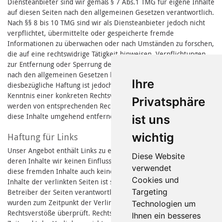
Diensteanbieter sind wir gemäß § 7 Abs.1 TMG für eigene Inhalte
auf diesen Seiten nach den allgemeinen Gesetzen verantwortlich.
Nach §§ 8 bis 10 TMG sind wir als Diensteanbieter jedoch nicht
verpflichtet, übermittelte oder gespeicherte fremde
Informationen zu überwachen oder nach Umständen zu forschen,
die auf eine rechtswidrige Tätigkeit hinweisen. Verpflichtungen
zur Entfernung oder Sperrung der Nutzung von Informationen
nach den allgemeinen Gesetzen bleiben hiervon unberührt. Eine
Ihre
diesbezügliche Haftung ist jedoch erst ab dem Zeitpunkt der
Kenntnis einer konkreten Rechtsverletzung möglich. Bei bekannt
Privatsphäre
werden von entsprechenden Rechtsverletzungen werden wir
diese Inhalte umgehend entfernen.
ist uns
wichtig
Haftung für Links
Unser Angebot enthält Links zu externen Webseiten Dritter, auf
Diese Website
deren Inhalte wir keinen Einfluss haben. Deshalb können wir für
verwendet
diese fremden Inhalte auch keine Gewähr übernehmen. Für die
Cookies und
Inhalte der verlinkten Seiten ist stets der jeweilige Anbieter oder
Targeting
Betreiber der Seiten verantwortlich. Die verlinkten Seiten
wurden zum Zeitpunkt der Verlinkung auf mögliche
Technologien um
Rechtsverstöße überprüft. Rechtswidrige Inhalte waren zum
Ihnen ein besseres