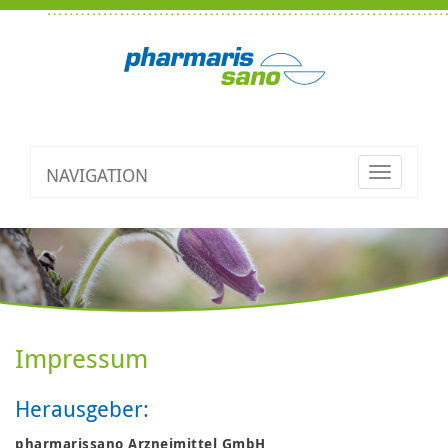
NAVIGATION
Toggle
navigatio
Impressum
Herausgeber:
pharmarissano Arzneimittel GmbH