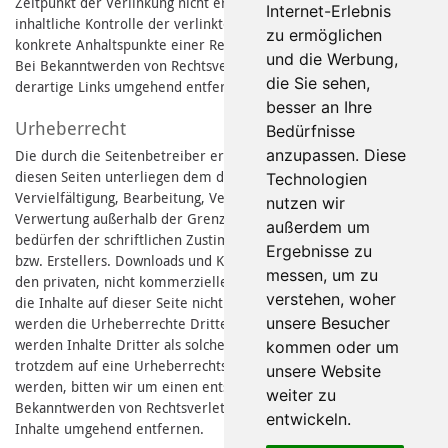
Zeitpunkt der Verlinkung nicht erkennbar. Eine permanente
Internet-Erlebnis
inhaltliche Kontrolle der verlinkten Seiten ist jedoch ohne
zu ermöglichen
konkrete Anhaltspunkte einer Rechtsverletzung nicht zumutbar.
und die Werbung,
Bei Bekanntwerden von Rechtsverletzungen werden wir
die Sie sehen,
derartige Links umgehend entfernen.
besser an Ihre
Urheberrecht
Bedürfnisse
anzupassen. Diese
Die durch die Seitenbetreiber erstellten Inhalte und Werke auf
diesen Seiten unterliegen dem deutschen Urheberrecht. Die
Technologien
Vervielfältigung, Bearbeitung, Verbreitung und jede Art der
nutzen wir
Verwertung außerhalb der Grenzen des Urheberrechtes
außerdem um
bedürfen der schriftlichen Zustimmung des jeweiligen Autors
Ergebnisse zu
bzw. Erstellers. Downloads und Kopien dieser Seite sind nur für
messen, um zu
den privaten, nicht kommerziellen Gebrauch gestattet. Soweit
verstehen, woher
die Inhalte auf dieser Seite nicht vom Betreiber erstellt wurden,
unsere Besucher
werden die Urheberrechte Dritter beachtet. Insbesondere
werden Inhalte Dritter als solche gekennzeichnet. Sollten Sie
kommen oder um
trotzdem auf eine Urheberrechtsverletzung aufmerksam
unsere Website
werden, bitten wir um einen entsprechenden Hinweis. Bei
weiter zu
Bekanntwerden von Rechtsverletzungen werden wir derartige
entwickeln.
Inhalte umgehend entfernen.