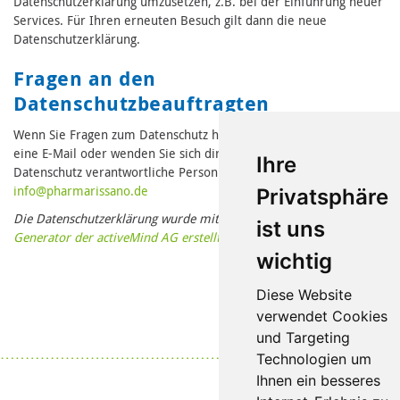
Datenschutzerklärung umzusetzen, z.B. bei der Einführung neuer
Services. Für Ihren erneuten Besuch gilt dann die neue
Datenschutzerklärung.
Fragen an den
Datenschutzbeauftragten
Wenn Sie Fragen zum Datenschutz haben, schreiben Sie uns bitte
eine E-Mail oder wenden Sie sich direkt an die für den
Ihre
Datenschutz verantwortliche Person in unserer Organisation:
in
fo@pharmari
ssano.de
Privatsphäre
Die Datenschutzerklärung wurde mit dem
Datenschutzerklärungs-
ist uns
Generator der activeMind AG erstellt
.
wichtig
Diese Website
verwendet Cookies
und Targeting
Datenschutz
|
Impressum
Technologien um
Ihnen ein besseres