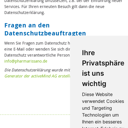
Datenschutzerklärung umzusetzen, z.B. bei der Einführung neuer
Services. Für Ihren erneuten Besuch gilt dann die neue
Datenschutzerklärung.
Fragen an den
Datenschutzbeauftragten
Wenn Sie Fragen zum Datenschutz haben, schreiben Sie uns bitte
eine E-Mail oder wenden Sie sich direkt an die für den
Ihre
Datenschutz verantwortliche Person in unserer Organisation:
in
fo@pharmari
ssano.de
Privatsphäre
Die Datenschutzerklärung wurde mit dem
Datenschutzerklärungs-
ist uns
Generator der activeMind AG erstellt
.
wichtig
Diese Website
verwendet Cookies
und Targeting
Datenschutz
|
Impressum
Technologien um
Ihnen ein besseres