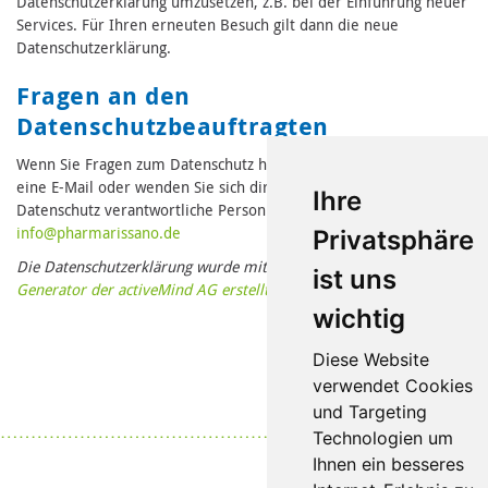
Datenschutzerklärung umzusetzen, z.B. bei der Einführung neuer
Services. Für Ihren erneuten Besuch gilt dann die neue
Datenschutzerklärung.
Fragen an den
Datenschutzbeauftragten
Wenn Sie Fragen zum Datenschutz haben, schreiben Sie uns bitte
eine E-Mail oder wenden Sie sich direkt an die für den
Ihre
Datenschutz verantwortliche Person in unserer Organisation:
in
fo@pharmari
ssano.de
Privatsphäre
Die Datenschutzerklärung wurde mit dem
Datenschutzerklärungs-
ist uns
Generator der activeMind AG erstellt
.
wichtig
Diese Website
verwendet Cookies
und Targeting
Datenschutz
|
Impressum
Technologien um
Ihnen ein besseres