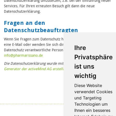
Datenschutzerklärung umzusetzen, z.B. bei der Einführung neuer
Services. Für Ihren erneuten Besuch gilt dann die neue
Datenschutzerklärung.
Fragen an den
Datenschutzbeauftragten
Wenn Sie Fragen zum Datenschutz haben, schreiben Sie uns bitte
eine E-Mail oder wenden Sie sich direkt an die für den
Ihre
Datenschutz verantwortliche Person in unserer Organisation:
in
fo@pharmari
ssano.de
Privatsphäre
Die Datenschutzerklärung wurde mit dem
Datenschutzerklärungs-
ist uns
Generator der activeMind AG erstellt
.
wichtig
Diese Website
verwendet Cookies
und Targeting
Datenschutz
|
Impressum
Technologien um
Ihnen ein besseres