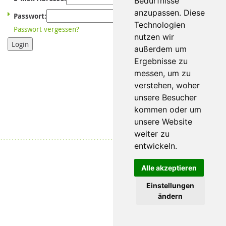
Bedürfnisse
anzupassen. Diese
Passwort:
Technologien
Passwort vergessen?
nutzen wir
Login
außerdem um
Ergebnisse zu
messen, um zu
verstehen, woher
unsere Besucher
kommen oder um
unsere Website
weiter zu
Datenschutz
|
Impressum
entwickeln.
Alle akzeptieren
Einstellungen
ändern