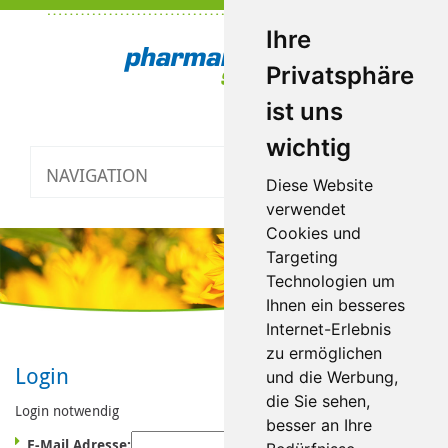
Ihre
Privatsphäre
ist uns
wichtig
NAVIGATION
Toggle
Diese Website
navigatio
verwendet
Cookies und
Targeting
Technologien um
Ihnen ein besseres
Internet-Erlebnis
zu ermöglichen
Login
und die Werbung,
die Sie sehen,
Login notwendig
besser an Ihre
E-Mail Adresse: