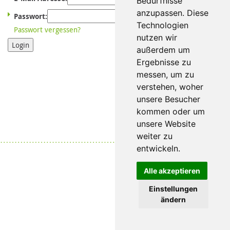
Bedürfnisse
anzupassen. Diese
Passwort:
Technologien
Passwort vergessen?
nutzen wir
Login
außerdem um
Ergebnisse zu
messen, um zu
verstehen, woher
unsere Besucher
kommen oder um
unsere Website
weiter zu
Datenschutz
|
Impressum
entwickeln.
Alle akzeptieren
Einstellungen
ändern