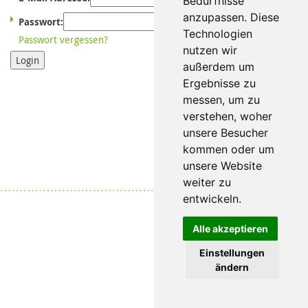
Bedürfnisse
anzupassen. Diese
Passwort:
Technologien
Passwort vergessen?
nutzen wir
Login
außerdem um
Ergebnisse zu
messen, um zu
verstehen, woher
unsere Besucher
kommen oder um
unsere Website
weiter zu
Datenschutz
|
Impressum
entwickeln.
Alle akzeptieren
Einstellungen
ändern