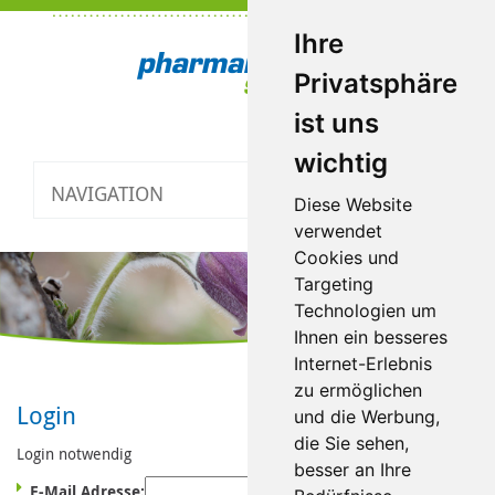
Ihre
Privatsphäre
ist uns
wichtig
NAVIGATION
Toggle
Diese Website
navigatio
verwendet
Cookies und
Targeting
Technologien um
Ihnen ein besseres
Internet-Erlebnis
zu ermöglichen
Login
und die Werbung,
die Sie sehen,
Login notwendig
besser an Ihre
E-Mail Adresse: