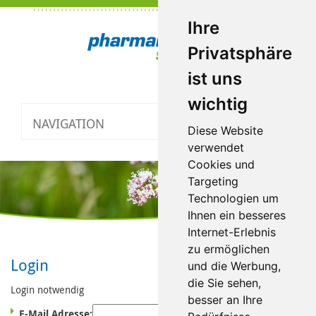
Ihre
Privatsphäre
ist uns
wichtig
NAVIGATION
Toggle
Diese Website
navigatio
verwendet
Cookies und
Targeting
Technologien um
Ihnen ein besseres
Internet-Erlebnis
zu ermöglichen
Login
und die Werbung,
die Sie sehen,
Login notwendig
besser an Ihre
E-Mail Adresse: