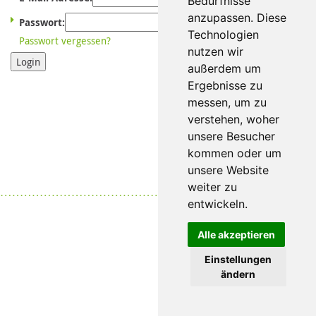
Bedürfnisse
anzupassen. Diese
Passwort:
Technologien
Passwort vergessen?
nutzen wir
Login
außerdem um
Ergebnisse zu
messen, um zu
verstehen, woher
unsere Besucher
kommen oder um
unsere Website
weiter zu
Datenschutz
|
Impressum
entwickeln.
Alle akzeptieren
Einstellungen
ändern