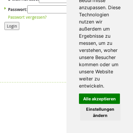
Bedürfnisse
anzupassen. Diese
Passwort:
Technologien
Passwort vergessen?
nutzen wir
Login
außerdem um
Ergebnisse zu
messen, um zu
verstehen, woher
unsere Besucher
kommen oder um
unsere Website
weiter zu
Datenschutz
|
Impressum
entwickeln.
Alle akzeptieren
Einstellungen
ändern