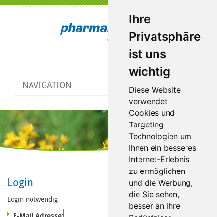
Ihre
Privatsphäre
ist uns
wichtig
NAVIGATION
Toggle
Diese Website
navigatio
verwendet
Cookies und
Targeting
Technologien um
Ihnen ein besseres
Internet-Erlebnis
zu ermöglichen
Login
und die Werbung,
die Sie sehen,
Login notwendig
besser an Ihre
E-Mail Adresse: