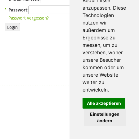
Bedürfnisse
anzupassen. Diese
Passwort:
Technologien
Passwort vergessen?
nutzen wir
Login
außerdem um
Ergebnisse zu
messen, um zu
verstehen, woher
unsere Besucher
kommen oder um
unsere Website
weiter zu
Datenschutz
|
Impressum
entwickeln.
Alle akzeptieren
Einstellungen
ändern