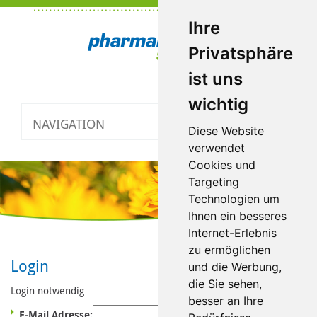
Ihre
Privatsphäre
ist uns
wichtig
NAVIGATION
Toggle
Diese Website
navigatio
verwendet
Cookies und
Targeting
Technologien um
Ihnen ein besseres
Internet-Erlebnis
zu ermöglichen
Login
und die Werbung,
die Sie sehen,
Login notwendig
besser an Ihre
E-Mail Adresse: