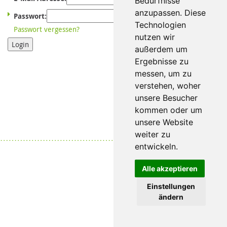
Bedürfnisse
anzupassen. Diese
Passwort:
Technologien
Passwort vergessen?
nutzen wir
Login
außerdem um
Ergebnisse zu
messen, um zu
verstehen, woher
unsere Besucher
kommen oder um
unsere Website
weiter zu
Datenschutz
|
Impressum
entwickeln.
Alle akzeptieren
Einstellungen
ändern