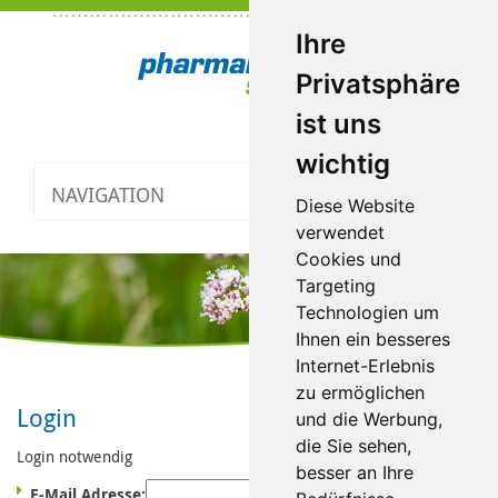
Ihre
Privatsphäre
ist uns
wichtig
NAVIGATION
Toggle
Diese Website
navigatio
verwendet
Cookies und
Targeting
Technologien um
Ihnen ein besseres
Internet-Erlebnis
zu ermöglichen
Login
und die Werbung,
die Sie sehen,
Login notwendig
besser an Ihre
E-Mail Adresse: