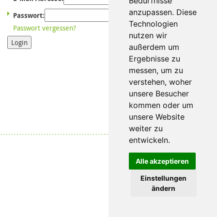
Bedürfnisse
anzupassen. Diese
Passwort:
Technologien
Passwort vergessen?
nutzen wir
Login
außerdem um
Ergebnisse zu
messen, um zu
verstehen, woher
unsere Besucher
kommen oder um
unsere Website
weiter zu
Datenschutz
|
Impressum
entwickeln.
Alle akzeptieren
Einstellungen
ändern