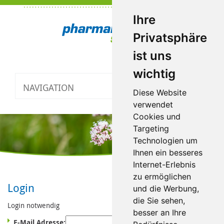
Ihre
Privatsphäre
ist uns
wichtig
NAVIGATION
Toggle
Diese Website
navigatio
verwendet
Cookies und
Targeting
Technologien um
Ihnen ein besseres
Internet-Erlebnis
zu ermöglichen
Login
und die Werbung,
die Sie sehen,
Login notwendig
besser an Ihre
E-Mail Adresse: