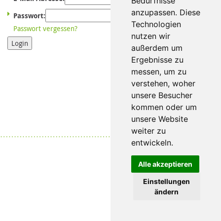
Bedürfnisse
anzupassen. Diese
Passwort:
Technologien
Passwort vergessen?
nutzen wir
Login
außerdem um
Ergebnisse zu
messen, um zu
verstehen, woher
unsere Besucher
kommen oder um
unsere Website
weiter zu
Datenschutz
|
Impressum
entwickeln.
Alle akzeptieren
Einstellungen
ändern