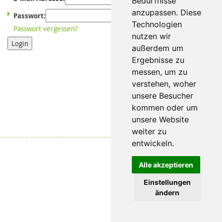
Bedürfnisse
anzupassen. Diese
Passwort:
Technologien
Passwort vergessen?
nutzen wir
Login
außerdem um
Ergebnisse zu
messen, um zu
verstehen, woher
unsere Besucher
kommen oder um
unsere Website
weiter zu
Datenschutz
|
Impressum
entwickeln.
Alle akzeptieren
Einstellungen
ändern