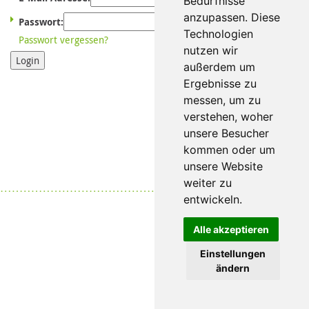
Bedürfnisse
anzupassen. Diese
Passwort:
Technologien
Passwort vergessen?
nutzen wir
Login
außerdem um
Ergebnisse zu
messen, um zu
verstehen, woher
unsere Besucher
kommen oder um
unsere Website
weiter zu
Datenschutz
|
Impressum
entwickeln.
Alle akzeptieren
Einstellungen
ändern