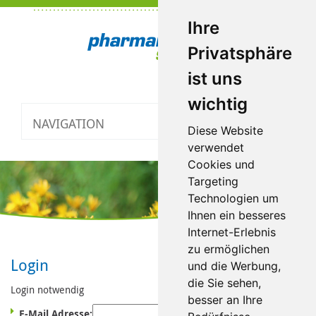
Ihre
Privatsphäre
ist uns
wichtig
NAVIGATION
Toggle
Diese Website
navigatio
verwendet
Cookies und
Targeting
Technologien um
Ihnen ein besseres
Internet-Erlebnis
zu ermöglichen
Login
und die Werbung,
die Sie sehen,
Login notwendig
besser an Ihre
E-Mail Adresse: