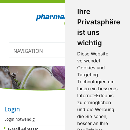
Ihre
Privatsphäre
ist uns
wichtig
NAVIGATION
Toggle
Diese Website
navigatio
verwendet
Cookies und
Targeting
Technologien um
Ihnen ein besseres
Internet-Erlebnis
zu ermöglichen
Login
und die Werbung,
die Sie sehen,
Login notwendig
besser an Ihre
E-Mail Adresse: