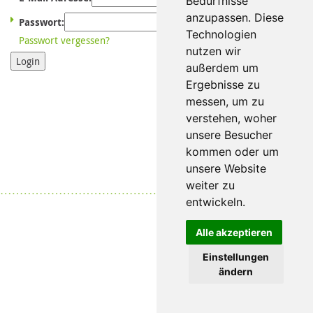
Bedürfnisse
anzupassen. Diese
Passwort:
Technologien
Passwort vergessen?
nutzen wir
Login
außerdem um
Ergebnisse zu
messen, um zu
verstehen, woher
unsere Besucher
kommen oder um
unsere Website
weiter zu
Datenschutz
|
Impressum
entwickeln.
Alle akzeptieren
Einstellungen
ändern