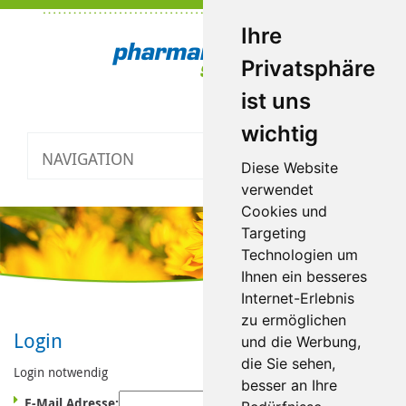
Ihre
Privatsphäre
ist uns
wichtig
NAVIGATION
Toggle
Diese Website
navigatio
verwendet
Cookies und
Targeting
Technologien um
Ihnen ein besseres
Internet-Erlebnis
zu ermöglichen
Login
und die Werbung,
die Sie sehen,
Login notwendig
besser an Ihre
E-Mail Adresse: