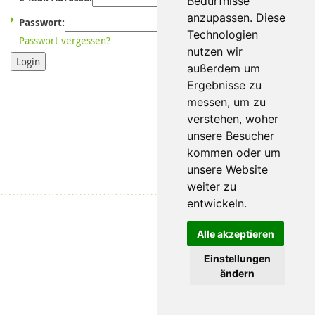
Bedürfnisse
anzupassen. Diese
Passwort:
Technologien
Passwort vergessen?
nutzen wir
Login
außerdem um
Ergebnisse zu
messen, um zu
verstehen, woher
unsere Besucher
kommen oder um
unsere Website
weiter zu
Datenschutz
|
Impressum
entwickeln.
Alle akzeptieren
Einstellungen
ändern