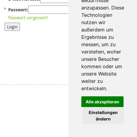
Bedürfnisse
anzupassen. Diese
Passwort:
Technologien
Passwort vergessen?
nutzen wir
Login
außerdem um
Ergebnisse zu
messen, um zu
verstehen, woher
unsere Besucher
kommen oder um
unsere Website
weiter zu
Datenschutz
|
Impressum
entwickeln.
Alle akzeptieren
Einstellungen
ändern