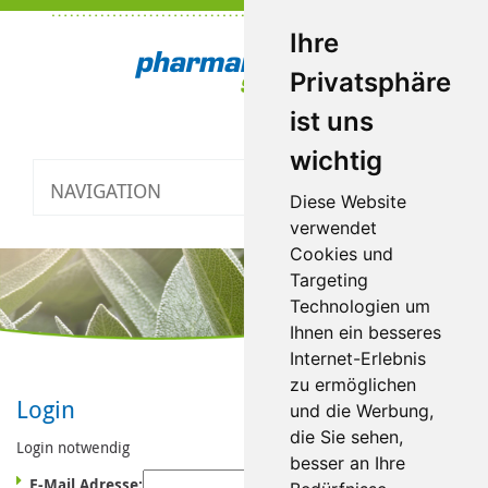
Ihre
Privatsphäre
ist uns
wichtig
NAVIGATION
Toggle
Diese Website
navigatio
verwendet
Cookies und
Targeting
Technologien um
Ihnen ein besseres
Internet-Erlebnis
zu ermöglichen
Login
und die Werbung,
die Sie sehen,
Login notwendig
besser an Ihre
E-Mail Adresse: