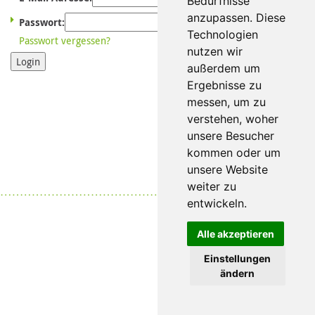
Bedürfnisse
anzupassen. Diese
Passwort:
Technologien
Passwort vergessen?
nutzen wir
Login
außerdem um
Ergebnisse zu
messen, um zu
verstehen, woher
unsere Besucher
kommen oder um
unsere Website
weiter zu
Datenschutz
|
Impressum
entwickeln.
Alle akzeptieren
Einstellungen
ändern