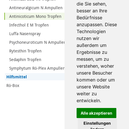
die Sie sehen,
Antineuralgicum N Ampullen
besser an Ihre
Antinicoticum Mono Tropfen
Bedürfnisse
anzupassen. Diese
Infecthol E M Tropfen
Technologien
Luffa Nasenspray
nutzen wir
Psychoneuroticum N Ampullen
außerdem um
Rytesthin Tropfen
Ergebnisse zu
messen, um zu
Sedaphin Tropfen
verstehen, woher
Symphytum Rö-Plex Ampullen
unsere Besucher
Hilfsmittel
kommen oder um
Rö-Box
unsere Website
weiter zu
entwickeln.
Alle akzeptieren
Einstellungen