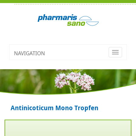
NAVIGATION
Toggle
navigatio
Antinicoticum Mono Tropfen
Zurück
V