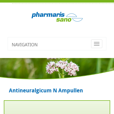
NAVIGATION
Toggle
navigatio
Antineuralgicum N Ampullen
Zurück
V