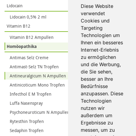
Lidocain
Diese Website
verwendet
Lidocain 0,5% 2 ml
Cookies und
Vitamin B12
Targeting
Technologien um
Vitamin B12 Ampullen
Ihnen ein besseres
Homöopathika
Internet-Erlebnis
zu ermöglichen
Antimas Selz Creme
und die Werbung,
Antimast-Selz TN Tropfen
die Sie sehen,
Antineuralgicum N Ampullen
besser an Ihre
Antinicoticum Mono Tropfen
Bedürfnisse
anzupassen. Diese
Infecthol E M Tropfen
Technologien
Luffa Nasenspray
nutzen wir
Psychoneuroticum N Ampullen
außerdem um
Rytesthin Tropfen
Ergebnisse zu
messen, um zu
Sedaphin Tropfen