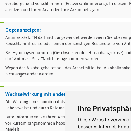
vorübergehend verschlimmern (Erstverschlimmerung). In diesem Fal
absetzen und Ihren Arzt oder Ihre Ärztin befragen.
Gegenanzeigen:
Antimast-Selz TN darf nicht angewendet werden wenn Sie überempfi
Keuschlammfrüchte oder einen der sonstigen Bestandteile von Anti
Bei Hypophysentumoren (Geschwülsten der Hirnanhangsdrüse) un
darf Antimast-Selz TN nicht eingenommen werden.
Wegen des Alkoholgehaltes soll das Arzneimittel bei Alkoholkranke
nicht angewendet werden.
Wechselwirkung mit anderen Mitteln:
Die Wirkung eines homöopathischen Arzneimittels kann durch allg
Ihre Privatsphär
Lebensweise und durch Reizund Genussmittel ungünstig beeinfluss
Bitte informieren Sie Ihren Arzt oder Heilpraktiker, wenn Sie and
Diese Website verwende
vor kurzem eingenommen haben, auch wenn es sich um nicht versch
besseres Internet-Erleb
handelt.