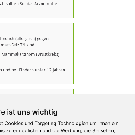
l sollten Sie das Arzneimittel
ndlich (allergisch) gegen
mast-Seiz TN sind.
d Mammakarzinom (Brustkrebs)
n und bei Kindern unter 12 Jahren
emein schädigende Faktoren in der
e ist uns wichtig
t werden.
ere Arzneimittel einnehmen bzw.
t Cookies und Targeting Technologien um Ihnen ein
reibungspflichtige Arzneimittel
nis zu ermöglichen und die Werbung, die Sie sehen,