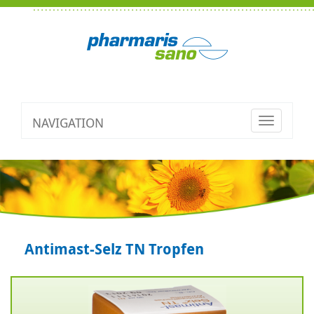
NAVIGATION
Toggle
navigatio
Antimast-Selz TN Tropfen
Zurück
V