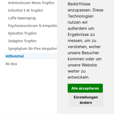
Antinicoticum Mono Tropfen
Bedürfnisse
anzupassen. Diese
Infecthol E M Tropfen
Technologien
Luffa Nasenspray
nutzen wir
Psychoneuroticum N Ampullen
außerdem um
Rytesthin Tropfen
Ergebnisse zu
messen, um zu
Sedaphin Tropfen
verstehen, woher
Symphytum Rö-Plex Ampullen
unsere Besucher
Hilfsmittel
kommen oder um
Rö-Box
unsere Website
weiter zu
entwickeln.
Alle akzeptieren
Einstellungen
ändern
Datenschutz
|
Impressum