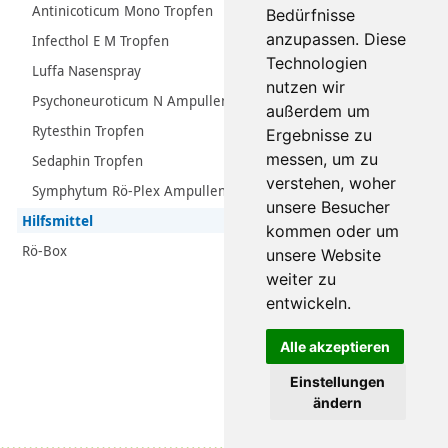
Antinicoticum Mono Tropfen
Bedürfnisse
anzupassen. Diese
Infecthol E M Tropfen
Technologien
Luffa Nasenspray
nutzen wir
Psychoneuroticum N Ampullen
außerdem um
Rytesthin Tropfen
Ergebnisse zu
messen, um zu
Sedaphin Tropfen
verstehen, woher
Symphytum Rö-Plex Ampullen
unsere Besucher
Hilfsmittel
kommen oder um
Rö-Box
unsere Website
weiter zu
entwickeln.
Alle akzeptieren
Einstellungen
ändern
Datenschutz
|
Impressum