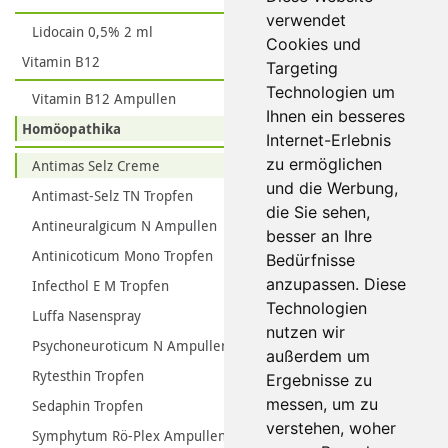
verwendet
Lidocain 0,5% 2 ml
Cookies und
Vitamin B12
Targeting
Technologien um
Vitamin B12 Ampullen
Ihnen ein besseres
Homöopathika
Internet-Erlebnis
zu ermöglichen
Antimas Selz Creme
und die Werbung,
Antimast-Selz TN Tropfen
die Sie sehen,
Antineuralgicum N Ampullen
besser an Ihre
Antinicoticum Mono Tropfen
Bedürfnisse
anzupassen. Diese
Infecthol E M Tropfen
Technologien
Luffa Nasenspray
nutzen wir
Psychoneuroticum N Ampullen
außerdem um
Rytesthin Tropfen
Ergebnisse zu
messen, um zu
Sedaphin Tropfen
verstehen, woher
Symphytum Rö-Plex Ampullen