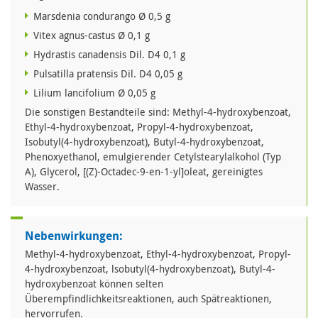
Marsdenia condurango Ø 0,5 g
Vitex agnus-castus Ø 0,1 g
Hydrastis canadensis Dil. D4 0,1 g
Pulsatilla pratensis Dil. D4 0,05 g
Lilium lancifolium Ø 0,05 g
Die sonstigen Bestandteile sind: Methyl-4-hydroxybenzoat,
Ethyl-4-hydroxybenzoat, Propyl-4-hydroxybenzoat,
Isobutyl(4-hydroxybenzoat), Butyl-4-hydroxybenzoat,
Phenoxyethanol, emulgierender Cetylstearylalkohol (Typ
A), Glycerol, [(Z)-Octadec-9-en-1-yl]oleat, gereinigtes
Wasser.
Nebenwirkungen:
Methyl-4-hydroxybenzoat, Ethyl-4-hydroxybenzoat, Propyl-
4-hydroxybenzoat, lsobutyl(4-hydroxybenzoat), Butyl-4-
hydroxybenzoat können selten
Überempfindlichkeitsreaktionen, auch Spätreaktionen,
hervorrufen.