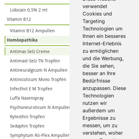
verwendet
Lidocain 0,5% 2 ml
Cookies und
Vitamin B12
Targeting
Technologien um
Vitamin B12 Ampullen
Ihnen ein besseres
Homöopathika
Internet-Erlebnis
zu ermöglichen
Antimas Selz Creme
und die Werbung,
Antimast-Selz TN Tropfen
die Sie sehen,
Antineuralgicum N Ampullen
besser an Ihre
Antinicoticum Mono Tropfen
Bedürfnisse
anzupassen. Diese
Infecthol E M Tropfen
Technologien
Luffa Nasenspray
nutzen wir
Psychoneuroticum N Ampullen
außerdem um
Rytesthin Tropfen
Ergebnisse zu
messen, um zu
Sedaphin Tropfen
verstehen, woher
Symphytum Rö-Plex Ampullen