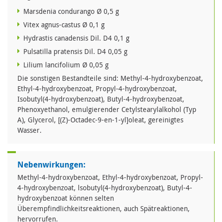
Marsdenia condurango Ø 0,5 g
Vitex agnus-castus Ø 0,1 g
Hydrastis canadensis Dil. D4 0,1 g
Pulsatilla pratensis Dil. D4 0,05 g
Lilium lancifolium Ø 0,05 g
Die sonstigen Bestandteile sind: Methyl-4-hydroxybenzoat,
Ethyl-4-hydroxybenzoat, Propyl-4-hydroxybenzoat,
Isobutyl(4-hydroxybenzoat), Butyl-4-hydroxybenzoat,
Phenoxyethanol, emulgierender Cetylstearylalkohol (Typ
A), Glycerol, [(Z)-Octadec-9-en-1-yl]oleat, gereinigtes
Wasser.
Nebenwirkungen:
Methyl-4-hydroxybenzoat, Ethyl-4-hydroxybenzoat, Propyl-
4-hydroxybenzoat, lsobutyl(4-hydroxybenzoat), Butyl-4-
hydroxybenzoat können selten
Überempfindlichkeitsreaktionen, auch Spätreaktionen,
hervorrufen.