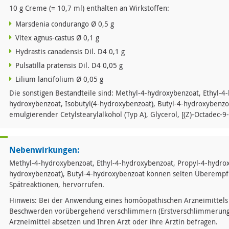
10 g Creme (= 10,7 ml) enthalten an Wirkstoffen:
Marsdenia condurango Ø 0,5 g
Vitex agnus-castus Ø 0,1 g
Hydrastis canadensis Dil. D4 0,1 g
Pulsatilla pratensis Dil. D4 0,05 g
Lilium lancifolium Ø 0,05 g
Die sonstigen Bestandteile sind: Methyl-4-hydroxybenzoat, Ethyl-4
hydroxybenzoat, Isobutyl(4-hydroxybenzoat), Butyl-4-hydroxybenzo
emulgierender Cetylstearylalkohol (Typ A), Glycerol, [(Z)-Octadec-9-
Nebenwirkungen:
Methyl-4-hydroxybenzoat, Ethyl-4-hydroxybenzoat, Propyl-4-hydrox
hydroxybenzoat), Butyl-4-hydroxybenzoat können selten Überempfi
Spätreaktionen, hervorrufen.
Hinweis: Bei der Anwendung eines homöopathischen Arzneimittels
Beschwerden vorübergehend verschlimmern (Erstverschlimmerung). 
Arzneimittel absetzen und Ihren Arzt oder ihre Ärztin befragen.