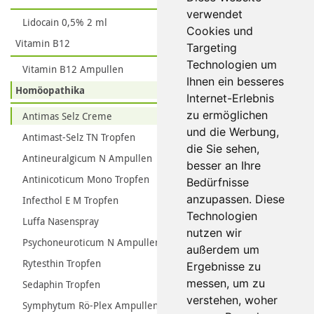
verwendet
Lidocain 0,5% 2 ml
Cookies und
Vitamin B12
Targeting
Technologien um
Vitamin B12 Ampullen
Ihnen ein besseres
Homöopathika
Internet-Erlebnis
zu ermöglichen
Antimas Selz Creme
und die Werbung,
Antimast-Selz TN Tropfen
die Sie sehen,
Antineuralgicum N Ampullen
besser an Ihre
Antinicoticum Mono Tropfen
Bedürfnisse
anzupassen. Diese
Infecthol E M Tropfen
Technologien
Luffa Nasenspray
nutzen wir
Psychoneuroticum N Ampullen
außerdem um
Rytesthin Tropfen
Ergebnisse zu
messen, um zu
Sedaphin Tropfen
verstehen, woher
Symphytum Rö-Plex Ampullen