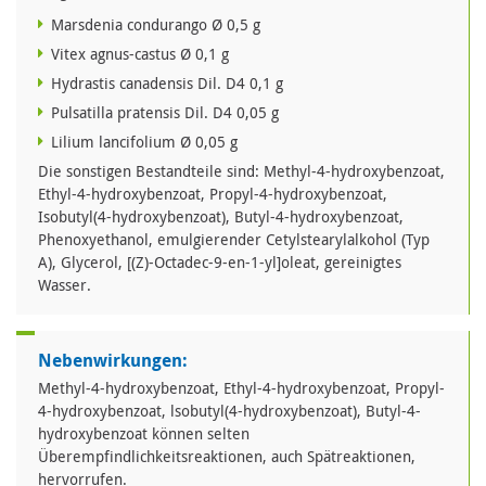
Marsdenia condurango Ø 0,5 g
Vitex agnus-castus Ø 0,1 g
Hydrastis canadensis Dil. D4 0,1 g
Pulsatilla pratensis Dil. D4 0,05 g
Lilium lancifolium Ø 0,05 g
Die sonstigen Bestandteile sind: Methyl-4-hydroxybenzoat,
Ethyl-4-hydroxybenzoat, Propyl-4-hydroxybenzoat,
Isobutyl(4-hydroxybenzoat), Butyl-4-hydroxybenzoat,
Phenoxyethanol, emulgierender Cetylstearylalkohol (Typ
A), Glycerol, [(Z)-Octadec-9-en-1-yl]oleat, gereinigtes
Wasser.
Nebenwirkungen:
Methyl-4-hydroxybenzoat, Ethyl-4-hydroxybenzoat, Propyl-
4-hydroxybenzoat, lsobutyl(4-hydroxybenzoat), Butyl-4-
hydroxybenzoat können selten
Überempfindlichkeitsreaktionen, auch Spätreaktionen,
hervorrufen.